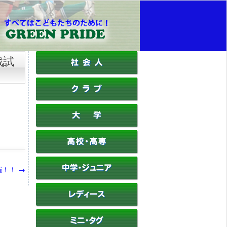
戦試
催！！
→