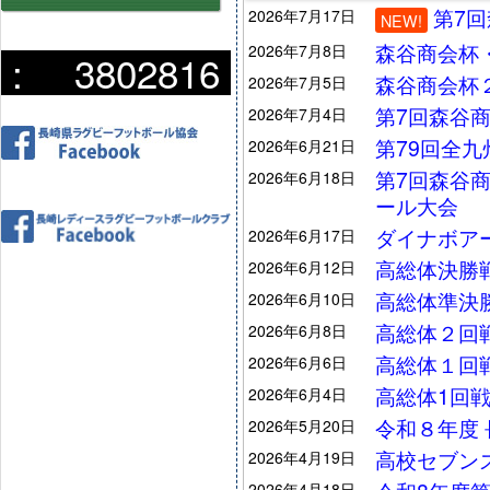
第7
2026年7月17日
NEW!
森谷商会杯
2026年7月8日
:
3802816
森谷商会杯
2026年7月5日
第7回森谷
2026年7月4日
第79回全
2026年6月21日
第7回森谷
2026年6月18日
ール大会
ダイナボア
2026年6月17日
高総体決勝
2026年6月12日
高総体準決
2026年6月10日
高総体２回
2026年6月8日
高総体１回
2026年6月6日
高総体1回戦
2026年6月4日
令和８年度
2026年5月20日
高校セブン
2026年4月19日
2026年4月18日