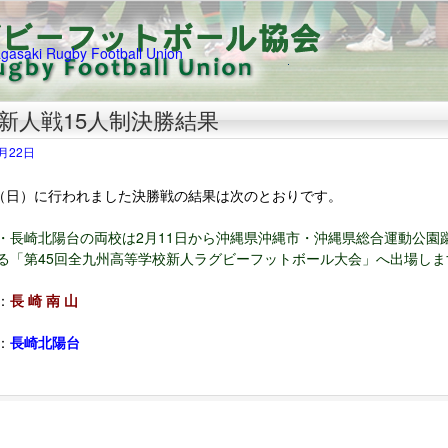
新人戦15人制決勝結果
1月22日
日（日）に行われました決勝戦の結果は次のとおりです。
・長崎北陽台の両校は2月11日から沖縄県沖縄市・沖縄県総合運動公園
る「第45回全九州高等学校新人ラグビーフットボール大会」へ出場しま
：
長 崎 南 山
：
長崎北陽台