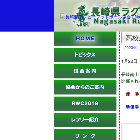
高校
2023年
1月22
長崎南山
開催され
優 勝
準優勝