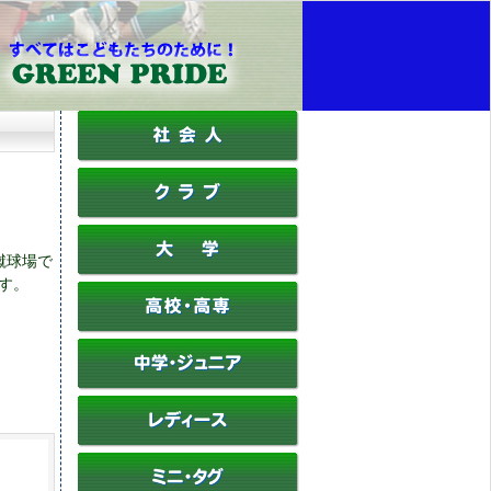
蹴球場で
す。