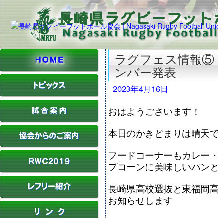
ラグフェス情報⑤
ンバー発表
2023年4月16日
おはようございます！
本日のかきどまりは晴天
フードコーナーもカレー
プコーンに美味しいパン
長崎県高校選抜と東福岡
お知らせします