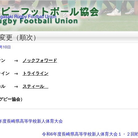
変更（順次）
1月10日
クオン →
ノックフォワード
ライン →
トライライン
ッカル →
スティール
グビー協会）
年度長崎県高等学校新人体育大会
令和6年度長崎県高等学校新人体育大会１・２回