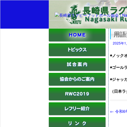
用語
2025年
◉ノッ
◉ゴール
◉ジャ
（日本ラ
←
令和6