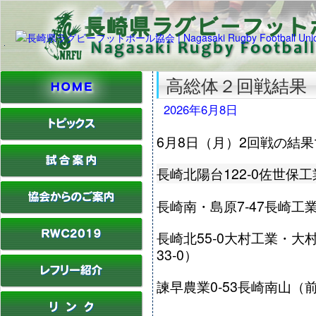
高総体２回戦結果
2026年6月8日
6月8日（月）2回戦の結
長崎北陽台122-0佐世保工
長崎南・島原7-47長崎工業
長崎北55-0大村工業・
33-0）
諫早農業0-53長崎南山（前