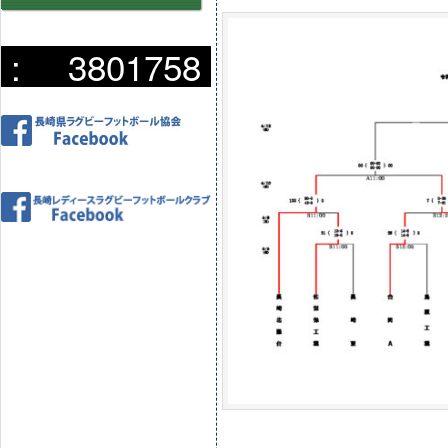
:
3801758