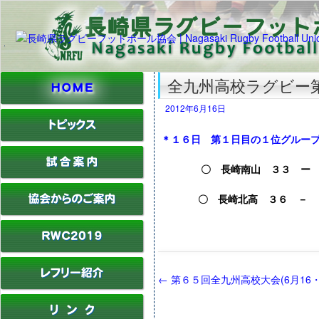
全九州高校ラグビー
2012年6月16日
＊１６日 第１日目の１位グルー
〇 長崎南山 ３３ ー
〇 長崎北高 ３６ － １
←
第６５回全九州高校大会(6月16・