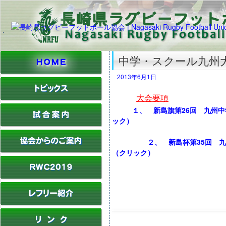
中学・スクール九州
2013年6月1日
大会要項
１、
新島旗第26回 九州
ック）
２、
新島杯第35回 
（クリック）