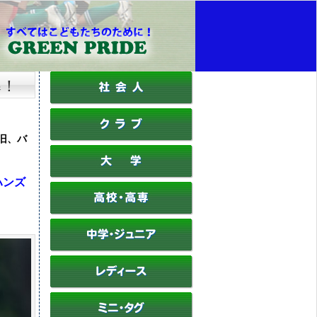
導！
旧、バ
ンズ