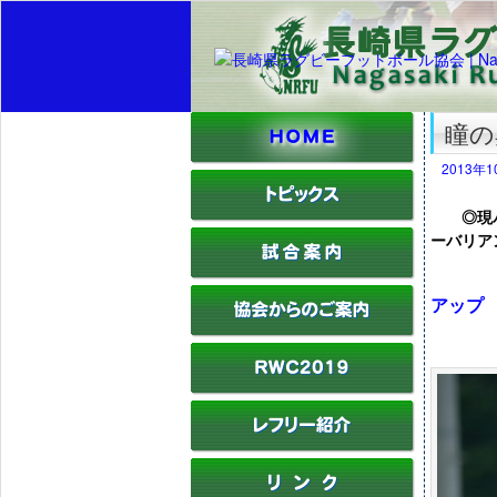
瞳の
2013年
◎現パナ
ーバリア
コミ
アップ