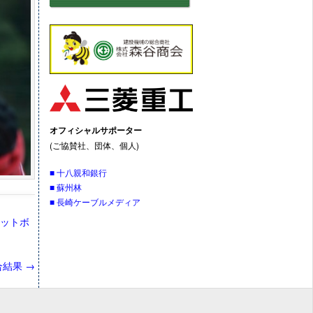
オフィシャルサポーター
(ご協賛社、団体、個人)
■ 十八親和銀行
■ 蘇州林
■ 長崎ケーブルメディア
ットボ
合結果
→