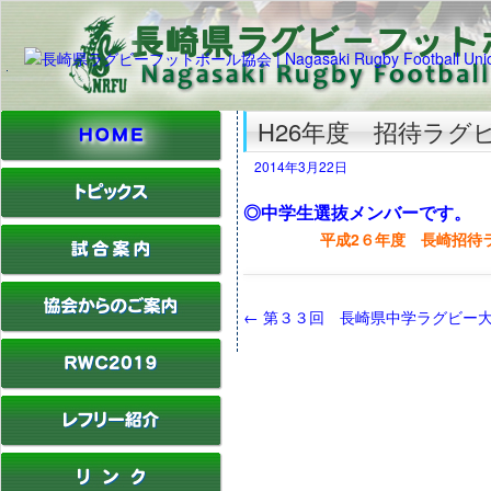
H26年度 招待ラグ
2014年3月22日
◎中学生選抜メンバーです。
平成2６年度 長崎招待
←
第３３回 長崎県中学ラグビー