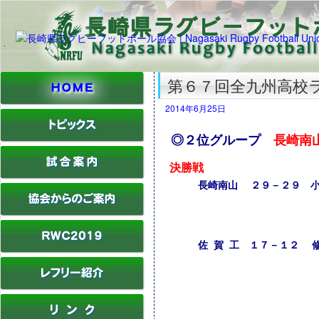
第６７回全九州高校
2014年6月25日
◎２位グループ
長崎南
決勝戦
長崎南山 ２９－２９ 
佐 賀 工 １７－１２ 修 