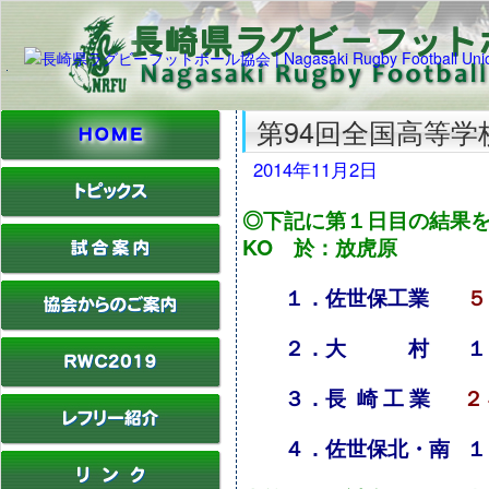
第94回全国高等
2014年11月2日
◎下記に第１日目の結果を掲
KO 於：放虎原
１．佐世保工業
５
２．大 村 １
３．長 崎 工 業
２
４．佐世保北・南 