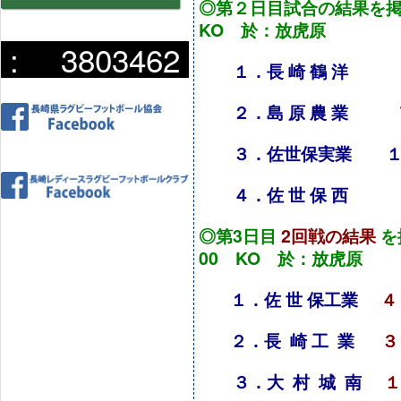
◎第２日目試合の結果を掲
KO 於：放虎原
:
3803462
１．長 崎 鶴 洋 
２．島 原 農 業
３．佐世保実業 
４．佐 世 保 西
◎第3日目
2回戦の結果
を
00 KO 於：放虎原
１．佐 世 保工業
２．長 崎 工 業
３
３．大 村 城 南
１