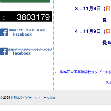
３．11月9日（
日
:
3803179
長 崎 北 ー
４．11月9日（
日
長 崎 南 山 
←
第94回全国高等学校ラグビー大
ス
© 2026
長崎県ラグビーフットボール協会
-