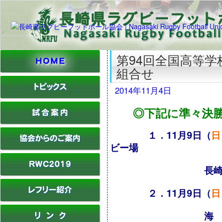
第94回全国高等
組合せ
2014年11月4日
◎下記に準々決勝
１．11月9日（
日
ビー場
長崎北陽台 
２．11月9日（
日
海 星 ー 