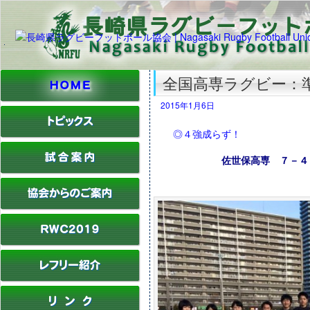
全国高専ラグビー：
2015年1月6日
◎４強成らず！
佐世保高専 ７－４５ 