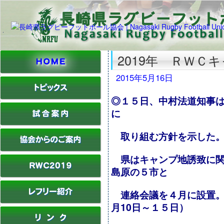
2019年 ＲＷＣ
2015年5月16日
◎１５日、中村法道知事
に
取り組む方針を示した
県はキャンプ地誘致に関
島原の５市と
連絡会議を４月に設置。
月10日～１５日）