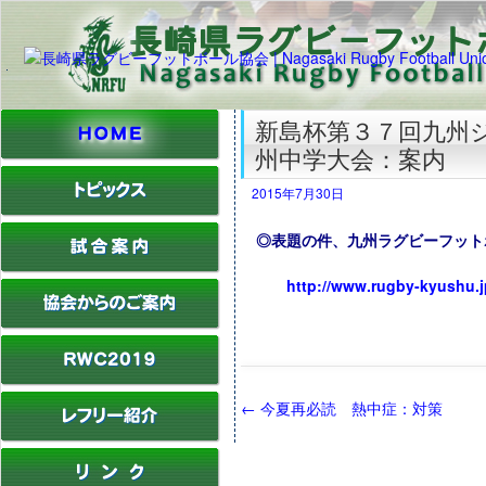
新島杯第３７回九州ジ
州中学大会：案内
2015年7月30日
◎表題の件、九州ラグビーフット
http://www.rugby-kyushu.j
←
今夏再必読 熱中症：対策