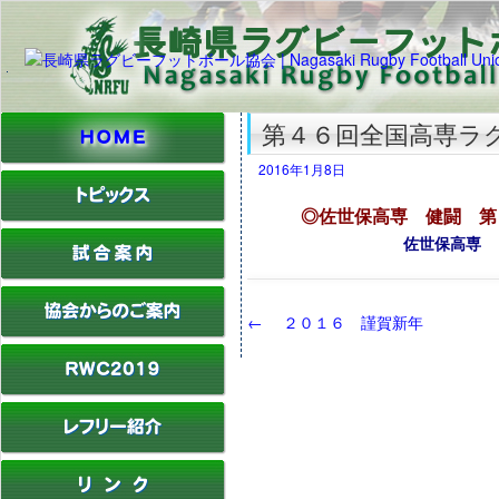
第４６回全国高専ラ
2016年1月8日
◎佐世保高専 健闘 第
佐世保高専 １５ － 
←
２０１６ 謹賀新年