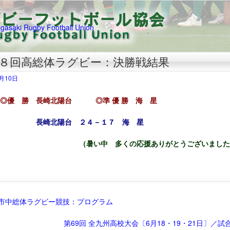
８回高総体ラグビー：決勝戦結果
6月10日
優 勝 長崎北陽台
◎準 優 勝 海 星
北陽台 ２４－１７ 海 星
（
暑い中 多くの応援ありがとうございました
市中総体ラグビー競技：プログラム
第69回 全九州高校大会〔6月18・19・21日〕／試