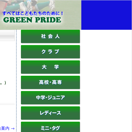
。）
合案内
→