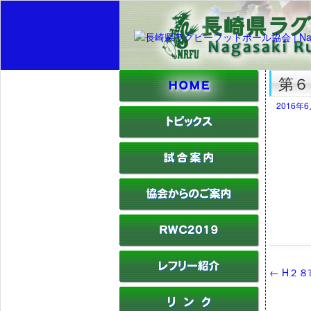
第６
2016年
◎
長崎
←
H２８