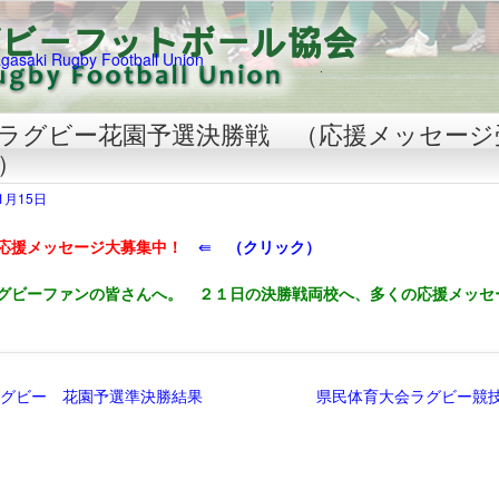
ラグビー花園予選決勝戦 （応援メッセージ
）
11月15日
応援メッセージ大募集中！
⇚
（クリック）
グビーファンの皆さんへ。 ２１日の決勝戦両校へ、多くの応援メッセ
グビー 花園予選準決勝結果
県民体育大会ラグビー競