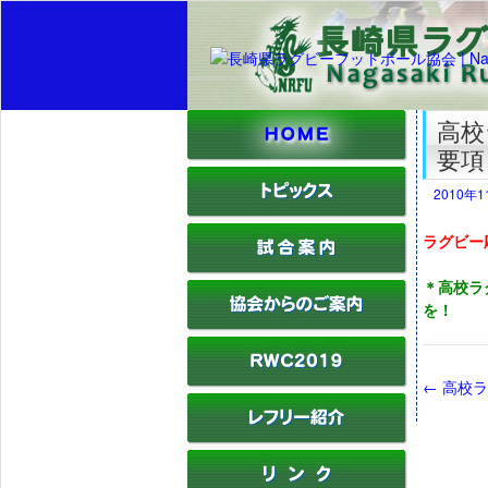
高校
要項
2010年
ラグビー
＊高校ラ
を！
←
高校ラ