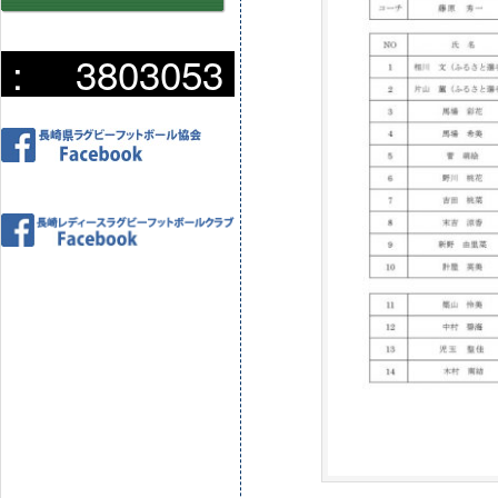
:
3803053