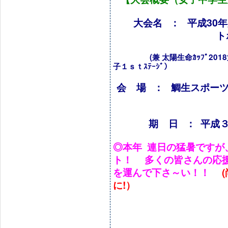
大会名 ： 平成30
ト
(
兼 太陽生命ｶｯﾌﾟ201
子１ｓｔｽﾃｰｼﾞ）
会 場 ： 鯛生スポー
期 日 ： 平成３０
◎本年 連日の猛暑ですが
ト！ 多くの皆さんの応援
を運んで下さ～い！！
に!）