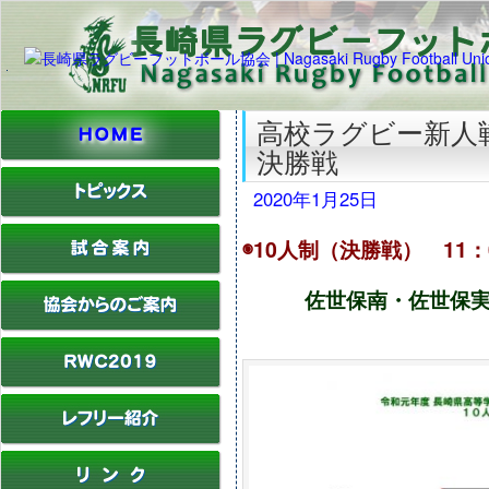
高校ラグビー新人戦
決勝戦
2020年1月25日
◉10人制（決勝戦） 11
佐世保南・佐世保実