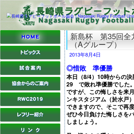
新島杯 第35回
（Aグループ）
2013年8月4日
◎惜敗 準優勝
本日（8/4）10時からの
29 で敗れ準優勝でした。
ですが、この悔しさを来月
ンキスタジアム（於水戸
できますので、そこで再
ぜひ今日負けた悔しさを
しましょう。