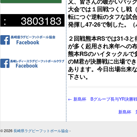
又、皆さんの暖かいバッ
大会では１回戦つくし戦
転につぐ逆転のタフな試合
:
3803183
発揮し47-26で制した
２回戦熊本RSでは31-
が多く起用され来年への
熊本RSのハイタックルで
のM君が決勝戦に出場で
あります。今日出場出来
下さい。
←
新島杯 Bグループ長与YR決勝
新島杯 
© 2026
長崎県ラグビーフットボール協会
-