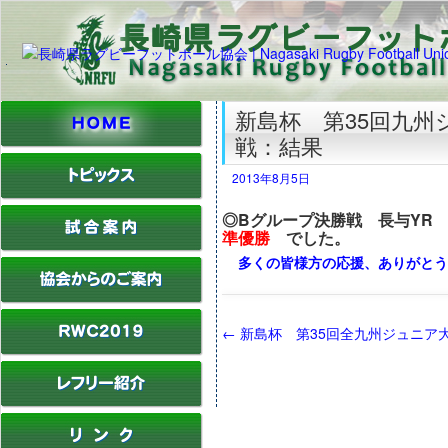
新島杯 第35回九州
戦：結果
2013年8月5日
◎Bグループ決勝戦 長与YR
準優勝
でした。
多くの皆様方の応援、ありがとう
←
新島杯 第35回全九州ジュニア