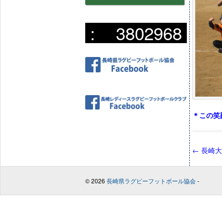
:
3802968
＊この笑顔と
←
長崎大
© 2026
長崎県ラグビーフットボール協会
-