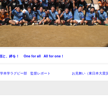
、絆を！ One for all All for one！
学本学ラグビー部 監督レポート
お見舞い（東日本大