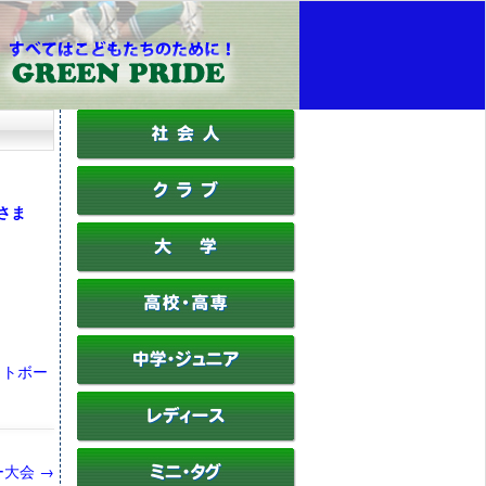
さま
ボー
ー大会
→