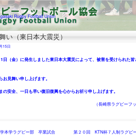
見舞い（東日本大震災）
3月15日
11日（金）に発生しました東日本大震災によって、被害を受けられた皆
お見舞い申し上げます。
安全、一日も早い復旧復興を心からお祈り申し上げます。
長崎県ラグビーフット
学本学ラグビー部 卒業試合
第２０回 KTN杯７人制ラグビ