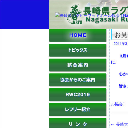
お
2011年
3月
に、
心から
皆さまの
（
ル協会）
←
長崎大