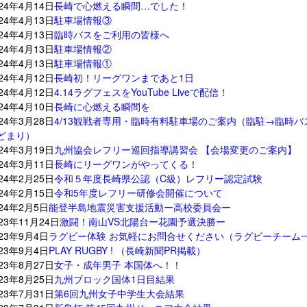
024年4月14日
長崎で心燃える瞬間…でした！
024年4月13日
駐車場情報③
024年4月13日
臨時バスをご利用の皆様へ
024年4月13日
駐車場情報②
024年4月13日
駐車場情報①
024年4月12日
長崎初！リーグワンまであと1日
024年4月12日
4.14ラグフェスをYouTube Liveで配信！
024年4月10日
長崎に心燃える瞬間を
024年3月28日
4/13観戦者専用・臨時有料駐車場のご案内（臨駐→臨時バ
どまり）
024年3月19日
九州協会レフリー巡回指導講習会 【会場変更のご案内】
024年3月11日
長崎にリーグワンがやってくる！
024年2月25日
令和５年度長崎県公認（C級）レフリー認定試験
024年2月15日
令和5年度レフリー研修会開催について
024年2月5日
能登半島地震災害支援活動ー高校委員会ー
023年11月24日
激闘！南山VS北陽台ー花園予選決勝ー
023年9月4日
ラグビー体験 お気軽にお問合せください（ラグビーチーム
023年9月4日
PLAY RUGBY ! （長崎新聞PR掲載）
023年8月27日
女子・成年男子 本国体へ！！
023年8月25日
九州ブロック国体1日目結果
023年7月31日
第6回九州女子中学生大会結果