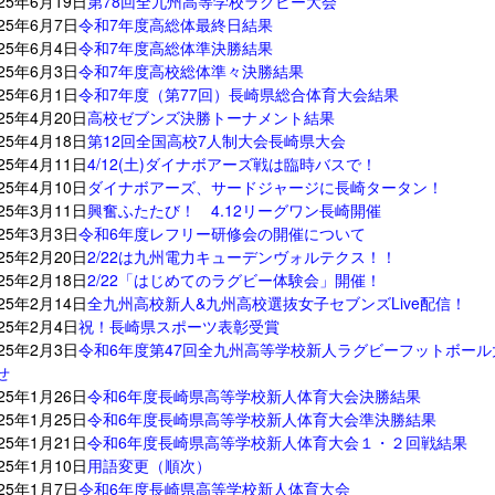
025年6月19日
第78回全九州高等学校ラグビー大会
025年6月7日
令和7年度高総体最終日結果
025年6月4日
令和7年度高総体準決勝結果
025年6月3日
令和7年度高校総体準々決勝結果
025年6月1日
令和7年度（第77回）長崎県総合体育大会結果
025年4月20日
高校ゼブンズ決勝トーナメント結果
025年4月18日
第12回全国高校7人制大会長崎県大会
025年4月11日
4/12(土)ダイナボアーズ戦は臨時バスで！
025年4月10日
ダイナボアーズ、サードジャージに長崎タータン！
025年3月11日
興奮ふたたび！ 4.12リーグワン長崎開催
025年3月3日
令和6年度レフリー研修会の開催について
025年2月20日
2/22は九州電力キューデンヴォルテクス！！
025年2月18日
2/22「はじめてのラグビー体験会」開催！
025年2月14日
全九州高校新人&九州高校選抜女子セブンズLive配信！
025年2月4日
祝！長崎県スポーツ表彰受賞
025年2月3日
令和6年度第47回全九州高等学校新人ラグビーフットボール
せ
025年1月26日
令和6年度長崎県高等学校新人体育大会決勝結果
025年1月25日
令和6年度長崎県高等学校新人体育大会準決勝結果
025年1月21日
令和6年度長崎県高等学校新人体育大会１・２回戦結果
025年1月10日
用語変更（順次）
025年1月7日
令和6年度長崎県高等学校新人体育大会