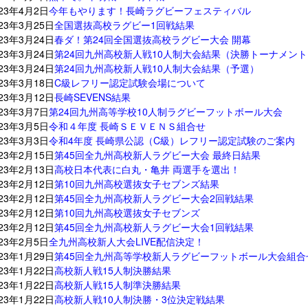
023年4月2日
今年もやります！長崎ラグビーフェスティバル
023年3月25日
全国選抜高校ラグビー1回戦結果
023年3月24日
春ダ！第24回全国選抜高校ラグビー大会 開幕
023年3月24日
第24回九州高校新人戦10人制大会結果（決勝トーナメント
023年3月24日
第24回九州高校新人戦10人制大会結果（予選）
023年3月18日
C級レフリー認定試験会場について
023年3月12日
長崎SEVENS結果
023年3月7日
第24回九州高等学校10人制ラグビーフットボール大会
023年3月5日
令和４年度 長崎ＳＥＶＥＮＳ組合せ
023年3月3日
令和4年度 長崎県公認（C級）レフリー認定試験のご案内
023年2月15日
第45回全九州高校新人ラグビー大会 最終日結果
023年2月13日
高校日本代表に白丸・亀井 両選手を選出！
023年2月12日
第10回九州高校選抜女子セブンズ結果
023年2月12日
第45回全九州高校新人ラグビー大会2回戦結果
023年2月12日
第10回九州高校選抜女子セブンズ
023年2月12日
第45回全九州高校新人ラグビー大会1回戦結果
023年2月5日
全九州高校新人大会LIVE配信決定！
023年1月29日
第45回全九州高等学校新人ラグビーフットボール大会組合
023年1月22日
高校新人戦15人制決勝結果
023年1月22日
高校新人戦15人制準決勝結果
023年1月22日
高校新人戦10人制決勝・3位決定戦結果