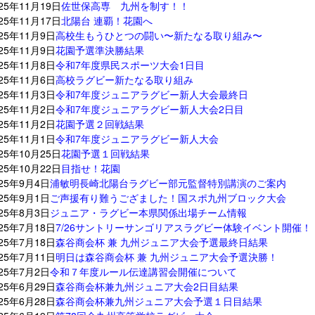
025年11月19日
佐世保高専 九州を制す！！
025年11月17日
北陽台 連覇！花園へ
025年11月9日
高校生もうひとつの闘い〜新たなる取り組み〜
025年11月9日
花園予選準決勝結果
025年11月8日
令和7年度県民スポーツ大会1日目
025年11月6日
高校ラグビー新たなる取り組み
025年11月3日
令和7年度ジュニアラグビー新人大会最終日
025年11月2日
令和7年度ジュニアラグビー新人大会2日目
025年11月2日
花園予選２回戦結果
025年11月1日
令和7年度ジュニアラグビー新人大会
025年10月25日
花園予選１回戦結果
025年10月22日
目指せ！花園
025年9月4日
浦敏明長崎北陽台ラグビー部元監督特別講演のご案内
025年9月1日
ご声援有り難うござました！国スポ九州ブロック大会
025年8月3日
ジュニア・ラグビー本県関係出場チーム情報
025年7月18日
7/26サントリーサンゴリアスラグビー体験イベント開催！
025年7月18日
森谷商会杯 兼 九州ジュニア大会予選最終日結果
025年7月11日
明日は森谷商会杯 兼 九州ジュニア大会予選決勝！
025年7月2日
令和７年度ルール伝達講習会開催について
025年6月29日
森谷商会杯兼九州ジュニア大会2日目結果
025年6月28日
森谷商会杯兼九州ジュニア大会予選１日目結果