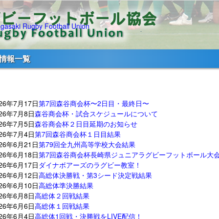
情報一覧
026年7月17日
第7回森谷商会杯〜2日目・最終日〜
026年7月8日
森谷商会杯・試合スケジュールについて
026年7月5日
森谷商会杯２日目延期のお知らせ
026年7月4日
第7回森谷商会杯１日目結果
026年6月21日
第79回全九州高等学校大会結果
026年6月18日
第7回森谷商会杯長崎県ジュニアラグビーフットボール大
026年6月17日
ダイナボアーズのラグビー教室！
026年6月12日
高総体決勝戦・第3シード決定戦結果
026年6月10日
高総体準決勝結果
026年6月8日
高総体２回戦結果
026年6月6日
高総体１回戦結果
026年6月4日
高総体1回戦・決勝戦をLIVE配信！