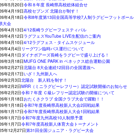
026年5月20日
令和８年度 長崎県高校総体組合せ
026年4月19日
高校セブンズ 北陽台が制す！
026年4月18日
令和8年度第13回全国高等学校7人制ラグビーフットボー
県大会
026年4月13日
4/12長崎ラグビーフェスティバル
026年4月12日
ラグフェスYouTube LIVE生配信のご案内
026年4月10日
4/12ラグフェス・タイムスケジュール
026年4月4日
リーグワン臨時バス運行について
026年4月1日
ダイナボアーズ長崎をラグビーで盛り上げる！
026年3月18日
MUFG ONE PARK in ベネックス総合運動公園
026年2月27日
北陽台 8大会連続12回目の全国選抜へ
026年2月17日
いざ！九州新人へ
026年2月3日
北陽台 新人戦を制す！
026年2月2日
MRR（ミニラグビーレフリー）認定試験開催のお知らせ
026年2月2日
令和７年度 Ｃ級レフリー認定試験の開催について
026年1月18日
おたくさクラブ 全国クラブ大会で躍動！！
026年1月18日
令和7年度長崎県高校新人大会2回戦結果
026年1月17日
令和7年度長崎県高校新人大会1回戦結果
026年1月7日
令和7年度九州高校10人制県予選
026年1月7日
令和7年度高校新人体育大会トーナメント
025年12月27日
第31回全国ジュニア・ラグビー大会