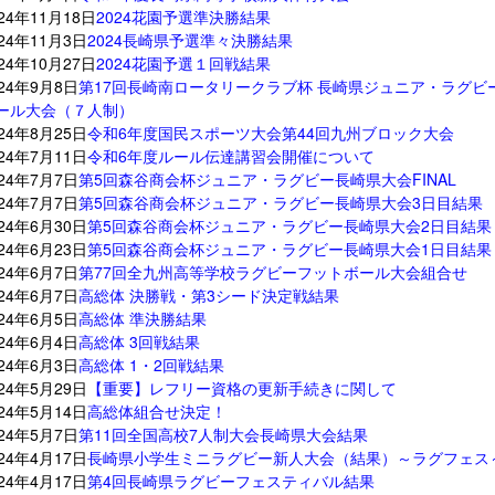
024年11月18日
2024花園予選準決勝結果
024年11月3日
2024長崎県予選準々決勝結果
024年10月27日
2024花園予選１回戦結果
024年9月8日
第17回長崎南ロータリークラブ杯 長崎県ジュニア・ラグビ
ール大会（７人制）
024年8月25日
令和6年度国民スポーツ大会第44回九州ブロック大会
024年7月11日
令和6年度ルール伝達講習会開催について
024年7月7日
第5回森谷商会杯ジュニア・ラグビー長崎県大会FINAL
024年7月7日
第5回森谷商会杯ジュニア・ラグビー長崎県大会3日目結果
024年6月30日
第5回森谷商会杯ジュニア・ラグビー長崎県大会2日目結果
024年6月23日
第5回森谷商会杯ジュニア・ラグビー長崎県大会1日目結果
024年6月7日
第77回全九州高等学校ラグビーフットボール大会組合せ
024年6月7日
高総体 決勝戦・第3シード決定戦結果
024年6月5日
高総体 準決勝結果
024年6月4日
高総体 3回戦結果
024年6月3日
高総体 1・2回戦結果
024年5月29日
【重要】レフリー資格の更新手続きに関して
024年5月14日
高総体組合せ決定！
024年5月7日
第11回全国高校7人制大会長崎県大会結果
024年4月17日
長崎県小学生ミニラグビー新人大会（結果）～ラグフェス
024年4月17日
第4回長崎県ラグビーフェスティバル結果