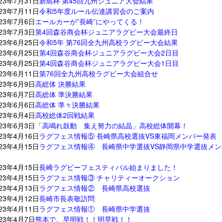
023年7月31日
新島杯 第45回九州ジュニア大会結果
023年7月11日
令和5年度ルール伝達講習会のご案内
023年7月6日
エールカーが”長崎”にやってくる！
023年7月3日
第4回森谷商会杯ジュニアラグビー大会最終日
023年6月25日
令和5年 第76回全九州高校ラグビー大会結果
023年6月25日
第4回森谷商会杯ジュニアラグビー大会2日目
023年6月25日
第4回森谷商会杯ジュニアラグビー大会1日目
023年6月11日
第76回全九州高校ラグビー大会組合せ
023年6月9日
高総体 決勝結果
023年6月7日
高総体 準決勝結果
023年6月6日
高総体 準々決勝結果
023年6月4日
高校総体2回戦結果
023年6月3日
「高鳴れ鼓動 集え努力の結晶」高校総体開幕！
023年4月16日
ラグフェス情報⑤ 長崎県高校選抜VS東福岡メンバー発表
023年4月15日
ラグフェス情報④ 長崎県中学選抜VS静岡県中学選抜メ
023年4月15日
長崎ラグビーフェスティバル始まりました！
023年4月15日
ラグフェス情報③ チャリティーオークション
023年4月13日
ラグフェス情報② 長崎県高校選抜
023年4月12日
長崎市長表敬訪問
023年4月11日
ラグフェス情報① 長崎県中学選抜
023年4月7日
熊本で。早明戦！！明早戦！！